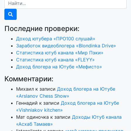
Последние проверки:
Доход ютубера «ПРО100 слушай»
Заработок видеоблогера «Blondinka Drive»
Статистика ютуб канала «Мир Пэки»
Статистика ютуб канала «FLEYY»
Доход блогера на Ютубе «Мефисто»
Комментарии:
Михаил
к записи
Доход блогера на Ютубе
«Arslanov Chess Show»
Геннадий
к записи
Доход блогера на Ютубе
«Vishniakov kitchen»
Мат одиночка
к записи
Доходы Ютуб канала
«Асхаб Тамаев»
listensilents
к записи
«мой магазин продуктов