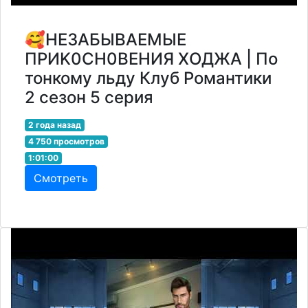
🥰НEЗAБЫBАЕMЫE
ПPИK0СH0BЕHИЯ ХОДЖА | По
тонкому льду Клуб Романтики
2 сезон 5 серия
2 года назад
4 750 просмотров
1:01:00
Смотреть