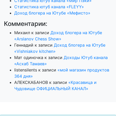
Статистика ютуб канала «Мир Пэки»
Статистика ютуб канала «FLEYY»
Доход блогера на Ютубе «Мефисто»
Комментарии:
Михаил
к записи
Доход блогера на Ютубе
«Arslanov Chess Show»
Геннадий
к записи
Доход блогера на Ютубе
«Vishniakov kitchen»
Мат одиночка
к записи
Доходы Ютуб канала
«Асхаб Тамаев»
listensilents
к записи
«мой магазин продуктов
364 дня»
АЛЕКСКАБАНОВ
к записи
«Красавица и
Чудовище ОФИЦИАЛЬНЫЙ КАНАЛ»