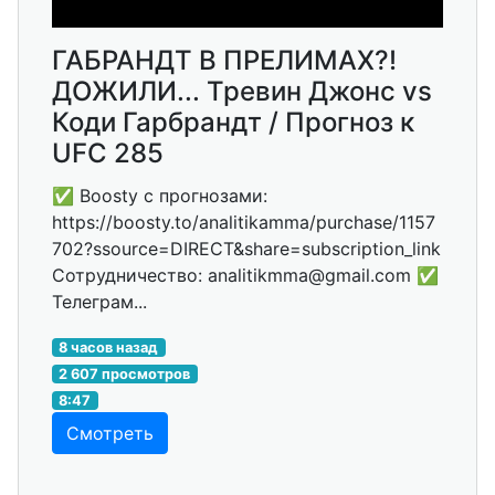
ГАБРАНДТ В ПРЕЛИМАХ?!
ДОЖИЛИ... Тревин Джонс vs
Коди Гарбрандт / Прогноз к
UFC 285
✅ Boosty с прогнозами:
https://boosty.to/analitikamma/purchase/1157
702?ssource=DIRECT&share=subscription_link
Сотрудничество: analitikmma@gmail.com ✅
Телеграм...
8 часов назад
2 607 просмотров
8:47
Смотреть