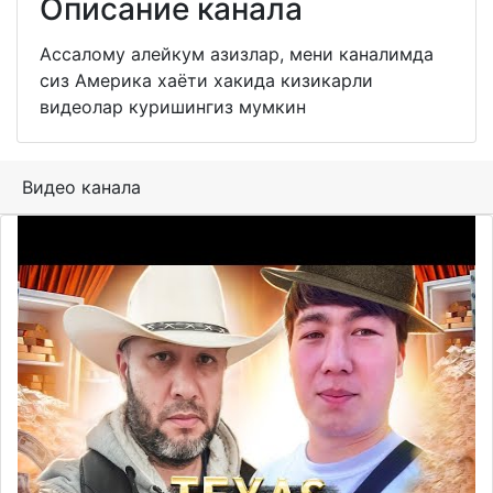
Описание канала
Ассалому алейкум азизлар, мени каналимда
сиз Америка хаёти хакида кизикарли
видеолар куришингиз мумкин
Видео канала