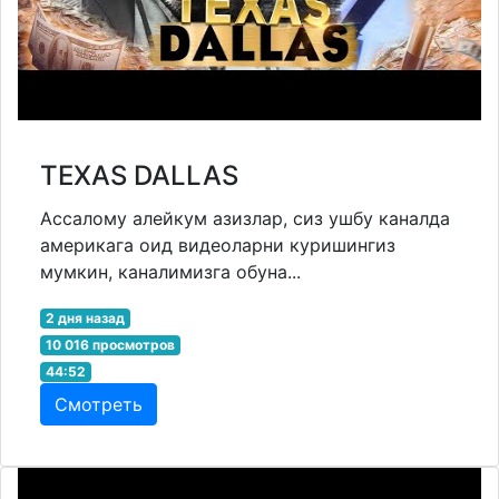
TEXAS DALLAS
Ассалому алейкум азизлар, сиз ушбу каналда
америкага оид видеоларни куришингиз
мумкин, каналимизга обуна...
2 дня назад
10 016 просмотров
44:52
Смотреть