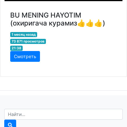
BU MENING HAYOTIM
(охиригача курамиз👍👍👍)
1 месяц назад
73 871 просмотров
21:38
Смотреть