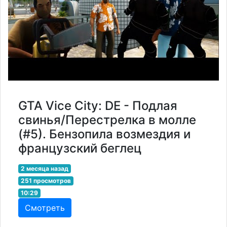
GTA Vice City: DE - Подлая
свинья/Перестрелка в молле
(#5). Бензопила возмездия и
французский беглец
2 месяца назад
251 просмотров
10:29
Смотреть