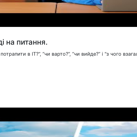
ді на питання.
рапити в IT?”, “чи варто?”, “чи вийде?” і "з чого взагалі