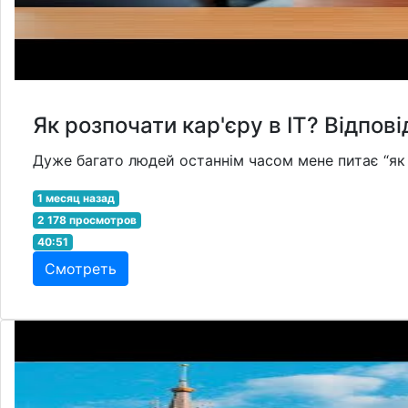
Як розпочати кар'єру в IT? Відпові
Дуже багато людей останнім часом мене питає “як пот
1 месяц назад
2 178 просмотров
40:51
Смотреть