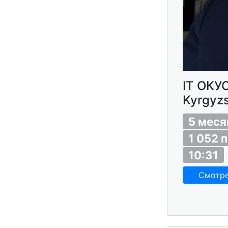
IT ОКУ
Kyrgyz
5 меся
1 052 
10:31
Смотр