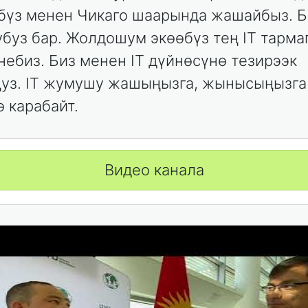
бүз менен Чикаго шаарында жашайбыз. Б
убуз бар. Жолдошум экөөбүз тең IT тарм
небиз. Биз менен IT дүйнөсүнө тезирээк
уз. IT жумушу жашыңызга, жынысыңызга
ө карабайт.
Видео канала