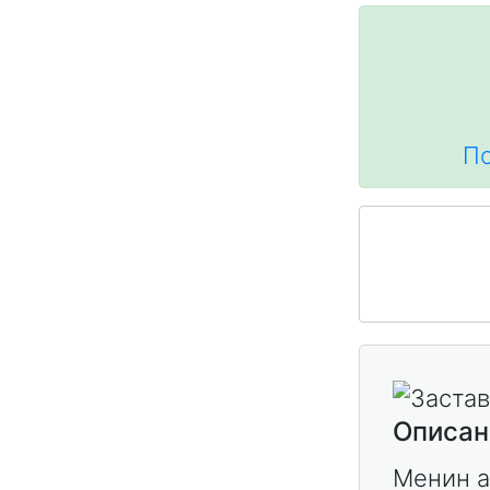
По
Описан
Менин а