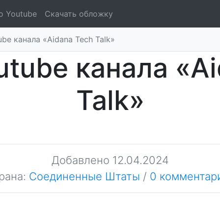
о Youtube
Скачать обложку
be канала «Aidana Tech Talk»
utube канала «Ai
Talk»
Добавлено
12.04.2024
рана:
Соединенные Штаты
/
0 комментар