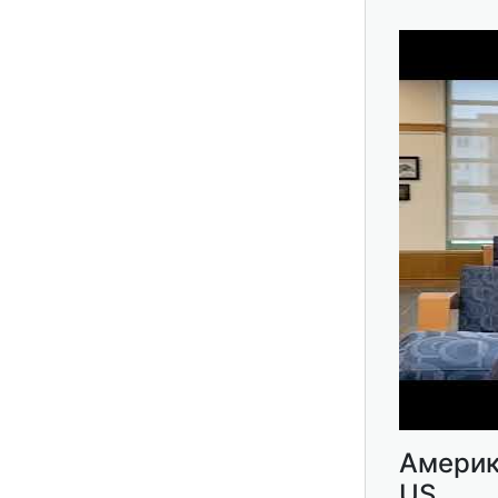
Америка
US