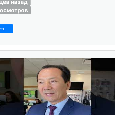
цев назад
росмотров
еть