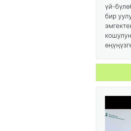
үй-бүлө
бир уул
эмгекте
кошулуң
өңүңүзг