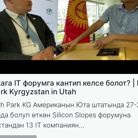
га IT форумга кантип келсе болот? | 
rk Kyrgyzstan in Utah
ch Park KG Американын Юта штатында 27-
да болуп өткөн Silicon Slopes форумуна
тандан 13 IT компаниян...