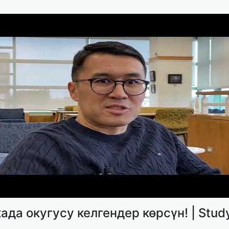
да окугусу келгендер көрсүн! | Study