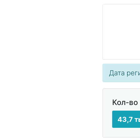
Дата реги
Кол-во
43,7 т