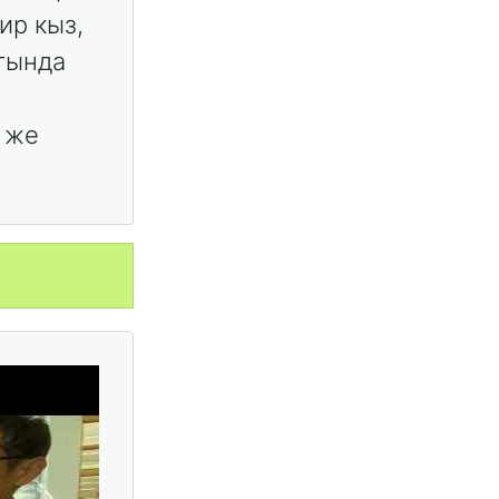
ир кыз,
агында
 же