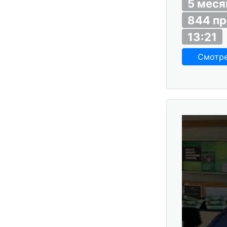
5 меся
844 п
13:21
Смотр