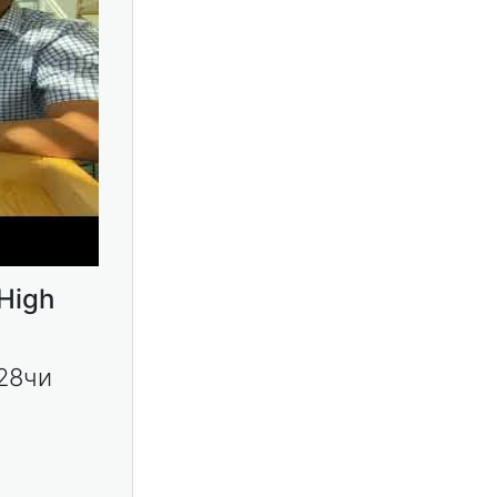
High
28чи