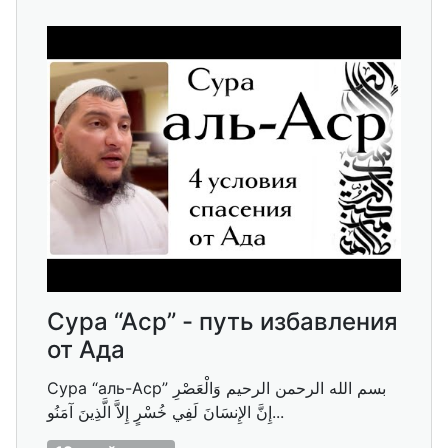
Сура “Аср” - путь избавления
от Ада
Сура “аль-Аср” بسم الله الرحمن الرحيم وَالْعَصْرِ
إِنَّ الإِنسَانَ لَفِي خُسْرٍ إِلاَّ الَّذِينَ آمَنُو...