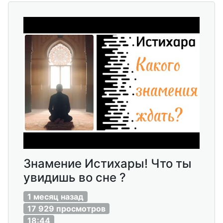
Знамение Истихары! Что ты
увидишь во сне ?
1 месяц назад
17 929 просмотров
18:44