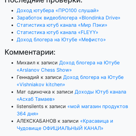
Доход ютубера «ПРО100 слушай»
Заработок видеоблогера «Blondinka Drive»
Статистика ютуб канала «Мир Пэки»
Статистика ютуб канала «FLEYY»
Доход блогера на Ютубе «Мефисто»
Комментарии:
Михаил
к записи
Доход блогера на Ютубе
«Arslanov Chess Show»
Геннадий
к записи
Доход блогера на Ютубе
«Vishniakov kitchen»
Мат одиночка
к записи
Доходы Ютуб канала
«Асхаб Тамаев»
listensilents
к записи
«мой магазин продуктов
364 дня»
АЛЕКСКАБАНОВ
к записи
«Красавица и
Чудовище ОФИЦИАЛЬНЫЙ КАНАЛ»