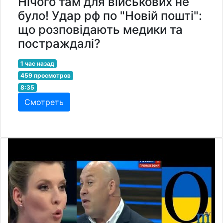
Нічого там для військових не
було! Удар рф по "Новій пошті":
що розповідають медики та
постраждалі?
1 час назад
459 просмотров
8:35
Смотреть