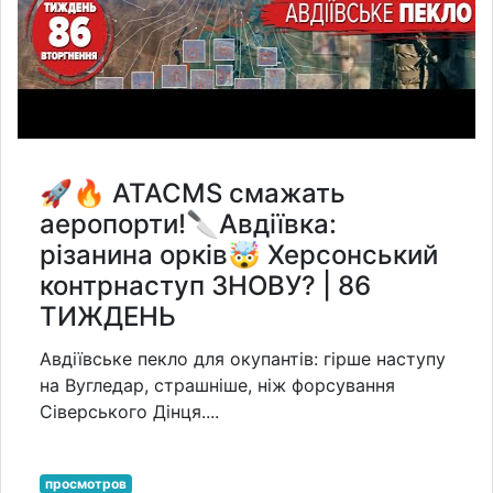
🚀🔥 ATACMS смажать
аеропорти!🔪Авдіївка:
різанина орків🤯 Херсонський
контрнаступ ЗНОВУ? | 86
ТИЖДЕНЬ
Авдіївське пекло для окупантів: гірше наступу
на Вугледар, страшніше, ніж форсування
Сіверського Дінця....
просмотров