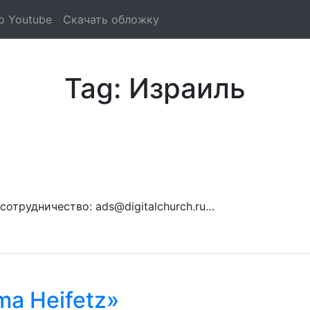
о Youtube
Скачать обложку
Tag: Израиль
сотрудничество: ads@digitalchurch.ru…
a Heifetz»