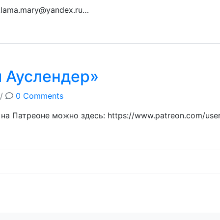
klama.mary@yandex.ru…
й Ауслендер»
/
0 Comments
на Патреоне можно здесь: https://www.patreon.com/us