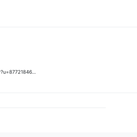
er?u=87721846…