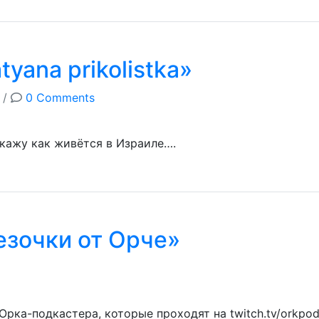
yana prikolistka»
/
0 Comments
кажу как живётся в Израиле….
езочки от Орче»
рка-подкастера, которые проходят на twitch.tv/orkpo