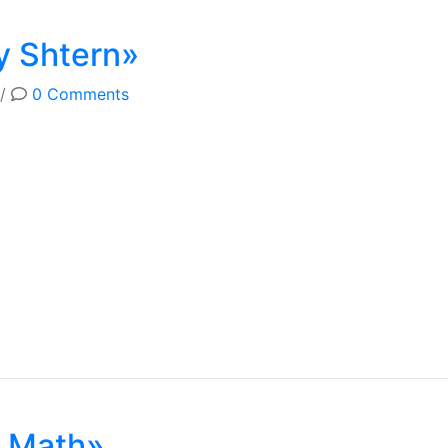
y Shtern»
/
0 Comments
 Math»