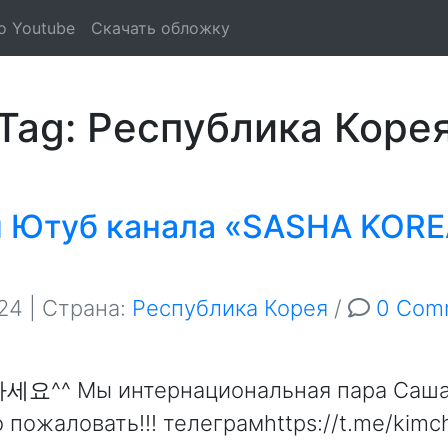
о Youtube
Скачать обложку
Tag: Республика Коре
 Ютуб канала «SASHA KOR
24
| Страна:
Республика Корея
/
0 Com
요^^ Мы интернациональная пара Саша
о пожаловать!!! телеграмhttps://t.me/kim