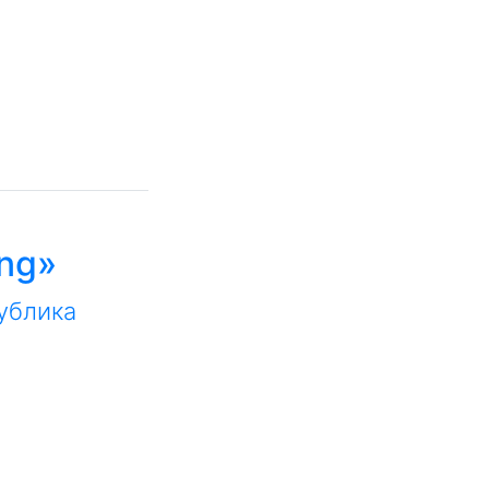
ing»
ублика