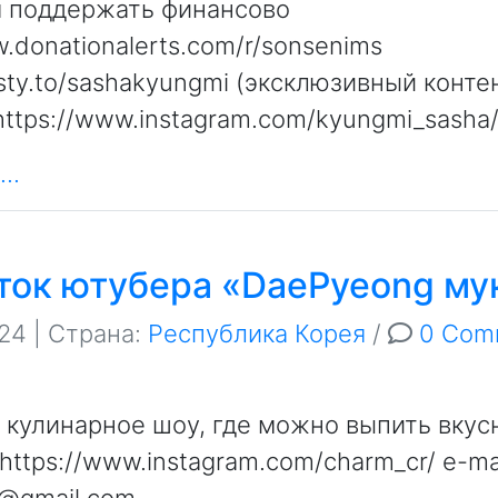
поддержать финансово
w.donationalerts.com/r/sonsenims
osty.to/sashakyungmi (эксклюзивный конте
ttps://www.instagram.com/kyungmi_sasha
..
ток ютубера «DaePyeong му
024
| Страна:
Республика Корея
/
0 Com
кулинарное шоу, где можно выпить вкус
 https://www.instagram.com/charm_cr/​ e-mai