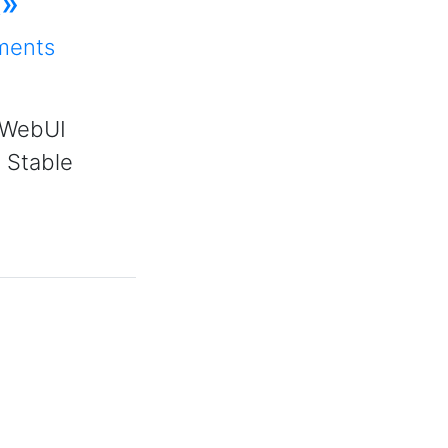
k»
ments
 WebUI
 Stable