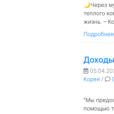
🌙Через му
теплого к
жизнь. – К
Подробнее.
Доходы
05.04.20
Корея
/
“Мы предос
помощью те