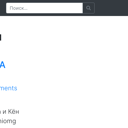
я
EA
ments
 и Кён
chiomg