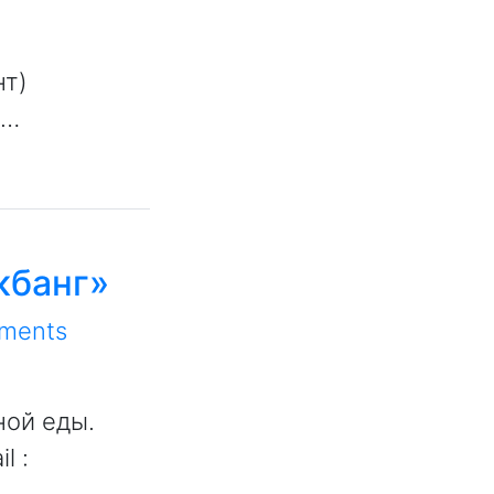
нт)
/…
кбанг»
ments
ной еды.
l :