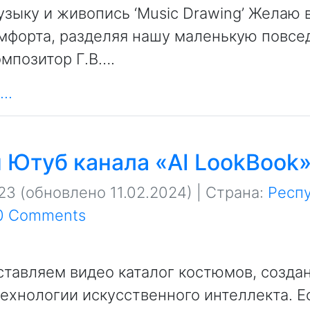
зыку и живопись ‘Music Drawing’ Желаю 
омфорта, разделяя нашу маленькую повс
омпозитор Г.В….
..
 Ютуб канала «AI LookBook
23
(обновлено 11.02.2024)
| Страна:
Респ
0 Comments
тавляем видео каталог костюмов, созда
хнологии искусственного интеллекта. Е