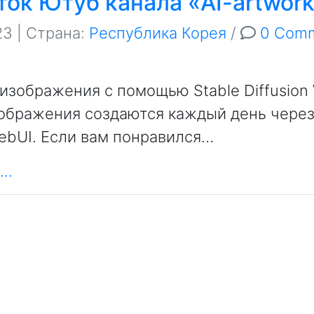
ток Ютуб канала «AI-artwor
23
| Страна:
Республика Корея
/
0 Com
изображения с помощью Stable Diffusion
ображения создаются каждый день через
WebUI. Если вам понравился…
..