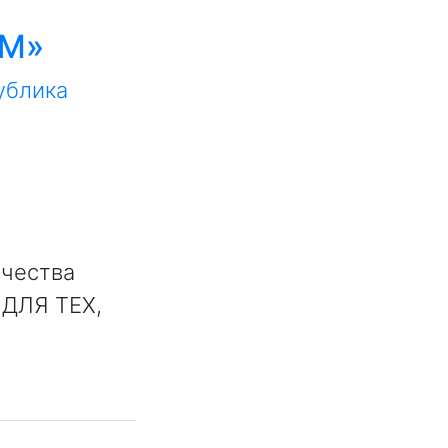
ИМ»
ублика
ичества
 ДЛЯ ТЕХ,