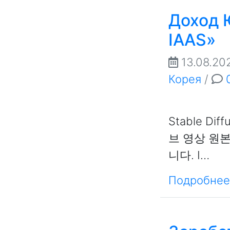
Доход Ю
IAAS»
13.08.20
Корея
/
Stable D
브 영상 원
니다. I…
Подробнее.