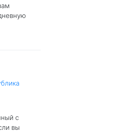
вам
едневную
»
ублика
нный с
сли вы