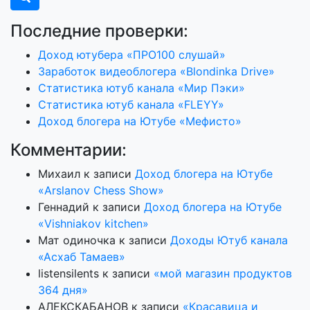
Последние проверки:
Доход ютубера «ПРО100 слушай»
Заработок видеоблогера «Blondinka Drive»
Статистика ютуб канала «Мир Пэки»
Статистика ютуб канала «FLEYY»
Доход блогера на Ютубе «Мефисто»
Комментарии:
Михаил
к записи
Доход блогера на Ютубе
«Arslanov Chess Show»
Геннадий
к записи
Доход блогера на Ютубе
«Vishniakov kitchen»
Мат одиночка
к записи
Доходы Ютуб канала
«Асхаб Тамаев»
listensilents
к записи
«мой магазин продуктов
364 дня»
АЛЕКСКАБАНОВ
к записи
«Красавица и