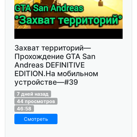
Захват территорий—
Прохождение GTA San
Andreas DEFINITIVE
EDITION.На мобильном
устройстве—#39
7 дней назад
44 просмотров
46:58
Смотреть