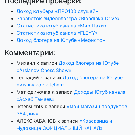
Последние проверки:
Доход ютубера «ПРО100 слушай»
Заработок видеоблогера «Blondinka Drive»
Статистика ютуб канала «Мир Пэки»
Статистика ютуб канала «FLEYY»
Доход блогера на Ютубе «Мефисто»
Комментарии:
Михаил
к записи
Доход блогера на Ютубе
«Arslanov Chess Show»
Геннадий
к записи
Доход блогера на Ютубе
«Vishniakov kitchen»
Мат одиночка
к записи
Доходы Ютуб канала
«Асхаб Тамаев»
listensilents
к записи
«мой магазин продуктов
364 дня»
АЛЕКСКАБАНОВ
к записи
«Красавица и
Чудовище ОФИЦИАЛЬНЫЙ КАНАЛ»