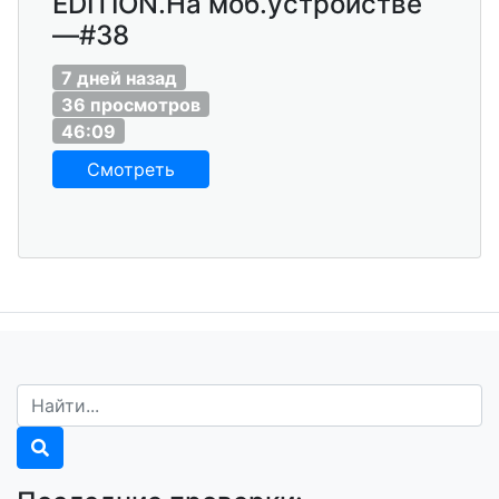
EDITION.На моб.устройстве
—#38
7 дней назад
36 просмотров
46:09
Смотреть