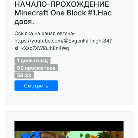
НАЧАЛО-ПРОХОЖДЕНИЕ
Minecraft One Block #1.Нас
двоя.
Ссылка на канал евгена-
https://youtube.com/@EvgenFarlinght84?
si=xXsc7XWl8Jh8n4Wq
1 день назад
90 просмотров
58:23
Смотреть