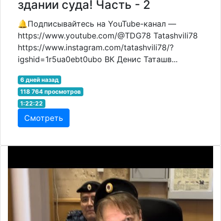
здании суда! Часть - 2
🔔Подписывайтесь на YouTube-канал —
https://www.youtube.com/@TDG78 Tatashvili78
https://www.instagram.com/tatashvili78/?
igshid=1r5ua0ebt0ubo ВК Денис Таташв...
6 дней назад
118 764 просмотров
1:22:22
Смотреть