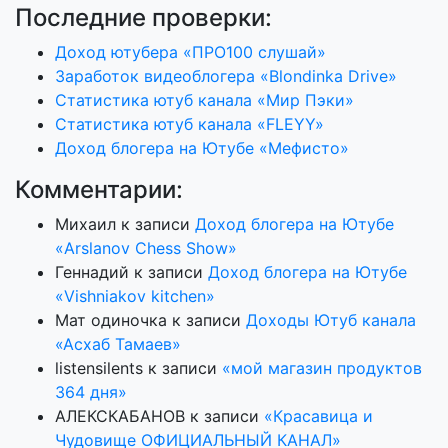
Последние проверки:
Доход ютубера «ПРО100 слушай»
Заработок видеоблогера «Blondinka Drive»
Статистика ютуб канала «Мир Пэки»
Статистика ютуб канала «FLEYY»
Доход блогера на Ютубе «Мефисто»
Комментарии:
Михаил
к записи
Доход блогера на Ютубе
«Arslanov Chess Show»
Геннадий
к записи
Доход блогера на Ютубе
«Vishniakov kitchen»
Мат одиночка
к записи
Доходы Ютуб канала
«Асхаб Тамаев»
listensilents
к записи
«мой магазин продуктов
364 дня»
АЛЕКСКАБАНОВ
к записи
«Красавица и
Чудовище ОФИЦИАЛЬНЫЙ КАНАЛ»