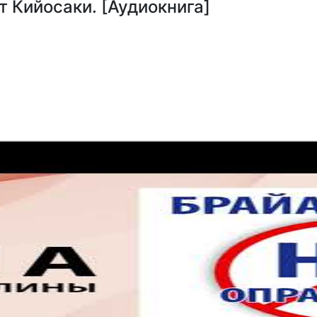
т Кийосаки. [Аудиокнига]